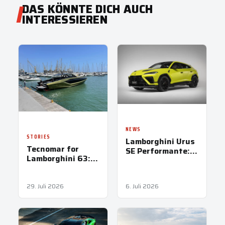
DAS KÖNNTE DICH AUCH
INTERESSIEREN
NEWS
STORIES
Lamborghini Urus
Tecnomar for
SE Performante:
Lamborghini 63:
Das schnellste
Der Stier
Super-SUV der
schwimmt
Welt
29. Juli 2026
6. Juli 2026