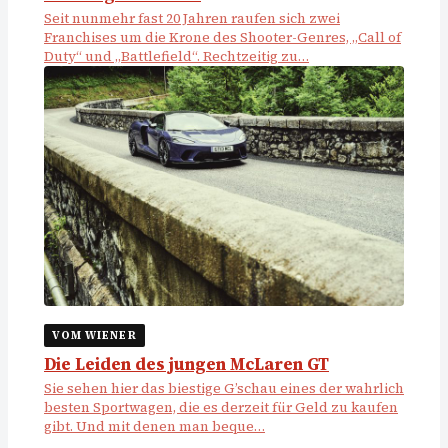
Seit nunmehr fast 20 Jahren raufen sich zwei
Franchises um die Krone des Shooter-Genres, „Call of
Duty“ und „Battlefield“. Rechtzeitig zu…
VOM WIENER
Die Leiden des jungen McLaren GT
Sie sehen hier das biestige G’schau eines der wahrlich
besten Sportwagen, die es derzeit für Geld zu kaufen
gibt. Und mit denen man beque…