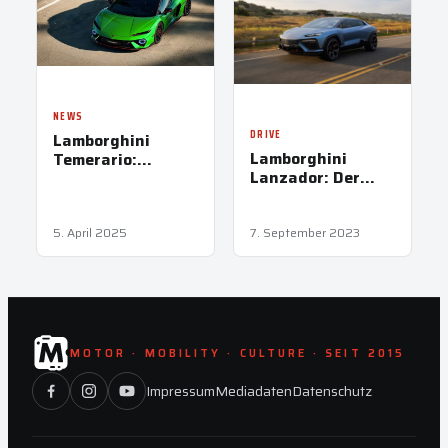
NEWS
DRIVE
Lamborghini
Lamborghini
Temerario:
Lanzador: Der
Supersport im
erste Ritt im E-
Maßanzug
Stier
5. April 2025
7. September 2023
MOTOR · MOBILITY · CULTURE · SEIT 2015
Impressum
Mediadaten
Datenschutz