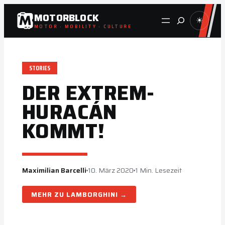
Zum
MOTORBLOCK
Suche
☀
Inhalt
MOTOR · MOBILITY · CULTURE
springen
STORIES
DER EXTREM-
HURACÁN
KOMMT!
Maximilian Barcelli
10. März 2020
1 Min. Lesezeit
LAMBORGHINI