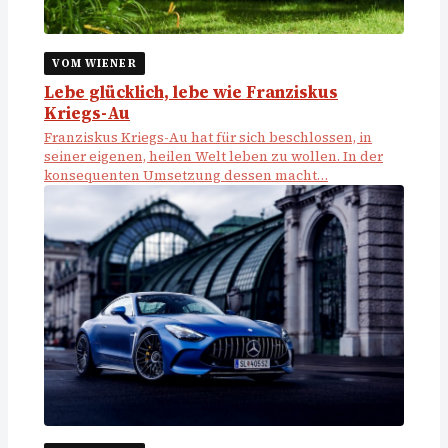
VOM WIENER
Lebe glücklich, lebe wie Franziskus
Kriegs-Au
Franziskus Kriegs-Au hat für sich beschlossen, in
seiner eigenen, heilen Welt leben zu wollen. In der
konsequenten Umsetzung dessen macht…