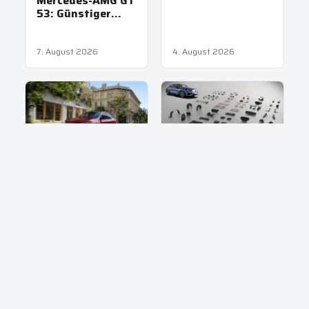
Mercedes-AMG GT
53: Günstiger
Einstieg in GT-
Familie
7. August 2026
4. August 2026
NEWS
Mercedes C-
NEWS
Klasse elektrisch:
Mercedes-Benz
762 km
GLA: Jetzt
Reichweite
elektrisch neu
31. Juli 2026
30. Juli 2026