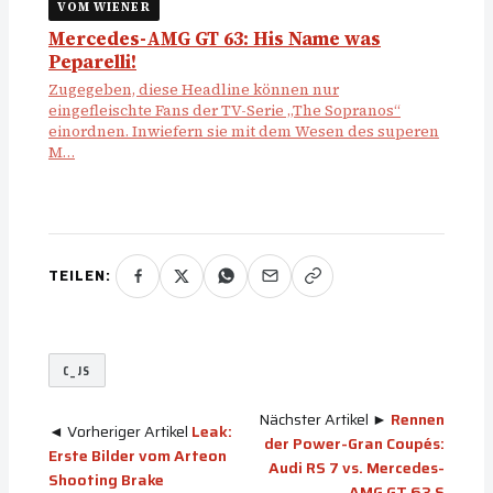
VOM WIENER
Mercedes-AMG GT 63: His Name was
Peparelli!
Zugegeben, diese Headline können nur
eingefleischte Fans der TV-Serie „The Sopranos“
einordnen. Inwiefern sie mit dem Wesen des superen
M…
TEILEN:
C_JS
Nächster Artikel ►
Rennen
◄ Vorheriger Artikel
Leak:
der Power-Gran Coupés:
Erste Bilder vom Arteon
Audi RS 7 vs. Mercedes-
Shooting Brake
AMG GT 63 S