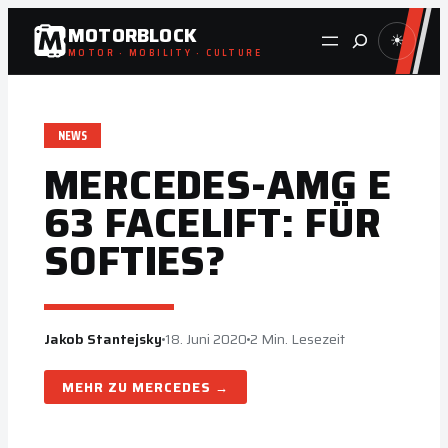
Zum
MOTORBLOCK
Suche
☀
Inhalt
MOTOR · MOBILITY · CULTURE
springen
NEWS
MERCEDES-AMG E
63 FACELIFT: FÜR
SOFTIES?
Jakob Stantejsky
18. Juni 2020
2 Min. Lesezeit
MERCEDES