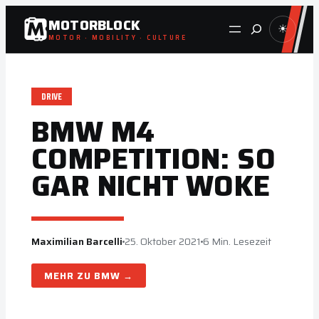
Zum
MOTORBLOCK
Suche
☀
Inhalt
MOTOR · MOBILITY · CULTURE
springen
DRIVE
BMW M4
COMPETITION: SO
GAR NICHT WOKE
Maximilian Barcelli
25. Oktober 2021
6 Min. Lesezeit
BMW