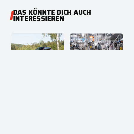
DAS KÖNNTE DICH AUCH
INTERESSIEREN
DRIVE
NEWS
BMW iX3 40:
BMW iX3 und i3:
Absurd
E-Motoren aus
ausreichend
Steyr treiben
Neue Klasse an
7. August 2026
6. August 2026