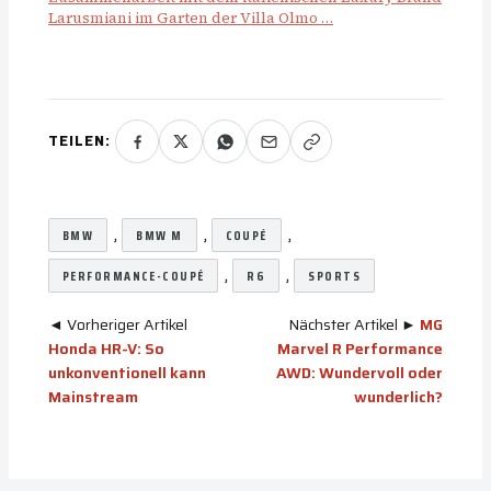
Larusmiani im Garten der Villa Olmo …
TEILEN:
, 
, 
, 
BMW
BMW M
COUPÉ
, 
, 
PERFORMANCE-COUPÉ
R6
SPORTS
◄ Vorheriger Artikel
Nächster Artikel ►
MG
Honda HR-V: So
Marvel R Performance
unkonventionell kann
AWD: Wundervoll oder
Mainstream
wunderlich?