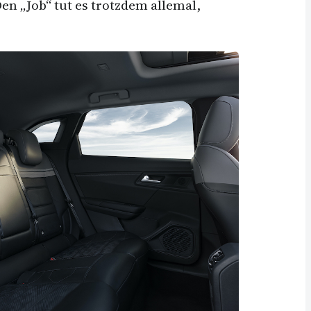
Den „Job“ tut es trotzdem allemal,