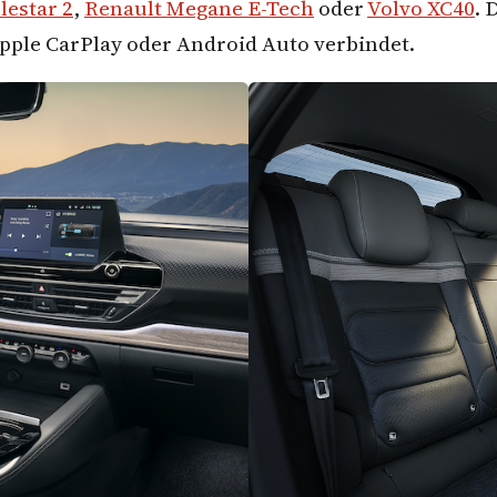
lestar 2
,
Renault Megane E-Tech
oder
Volvo XC40
. 
ple CarPlay oder Android Auto verbindet.