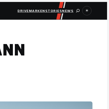
Suche
DRIVE
MARKEN
STORIES
NEWS
☀
ANN