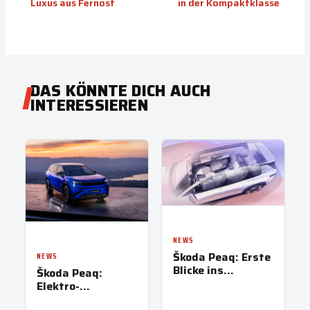
Luxus aus Fernost
in der Kompaktklasse
DAS KÖNNTE DICH AUCH
INTERESSIEREN
NEWS
Škoda Peaq: Erste
NEWS
Blicke ins
Škoda Peaq:
Interieur vor der
Elektro-
Weltpremiere am
Flaggschiff mit
23. Juni