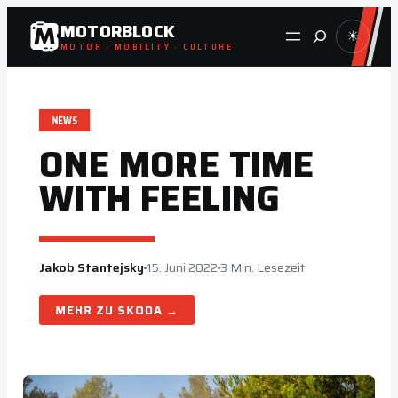
Zum
MOTORBLOCK
Suche
☀
Inhalt
MOTOR · MOBILITY · CULTURE
springen
NEWS
ONE MORE TIME
WITH FEELING
Jakob Stantejsky
15. Juni 2022
3 Min. Lesezeit
SKODA