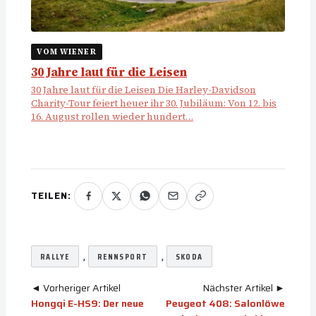
VOM WIENER
30 Jahre laut für die Leisen
30 Jahre laut für die Leisen Die Harley-Davidson
Charity-Tour feiert heuer ihr 30. Jubiläum: Von 12. bis
16. August rollen wieder hundert…
TEILEN:
, 
, 
RALLYE
RENNSPORT
SKODA
◄ Vorheriger Artikel
Nächster Artikel ►
Hongqi E-HS9: Der neue
Peugeot 408: Salonlöwe