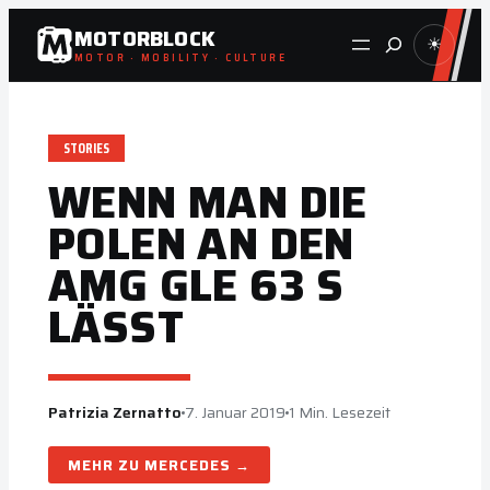
Zum
MOTORBLOCK
Suche
☀
Inhalt
MOTOR · MOBILITY · CULTURE
springen
STORIES
WENN MAN DIE
POLEN AN DEN
AMG GLE 63 S
LÄSST
Patrizia Zernatto
7. Januar 2019
1 Min. Lesezeit
MERCEDES