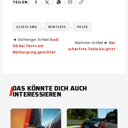
TEILEN:
, 
, 
GLE63S AMG
MERCEDES
POLEN
◄ Vorheriger Artikel
Audi
Nächster Artikel ►
Der
S8 bei Tests am
schärfste Tesla bis jetzt
Nürburgring gesichtet
DAS KÖNNTE DICH AUCH
INTERESSIEREN