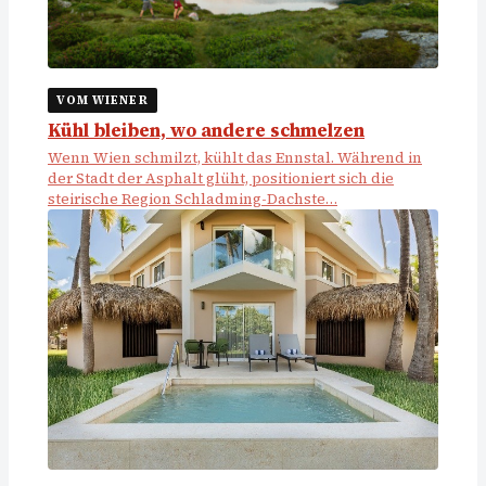
VOM WIENER
Kühl bleiben, wo andere schmelzen
Wenn Wien schmilzt, kühlt das Ennstal. Während in
der Stadt der Asphalt glüht, positioniert sich die
steirische Region Schladming-Dachste…