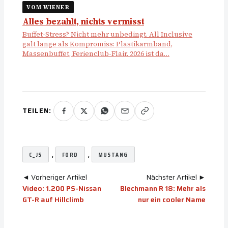
VOM WIENER
Alles bezahlt, nichts vermisst
Buffet-Stress? Nicht mehr unbedingt. All Inclusive
galt lange als Kompromiss: Plastikarmband,
Massenbuffet, Ferienclub-Flair. 2026 ist da…
TEILEN:
, 
, 
C_JS
FORD
MUSTANG
◄ Vorheriger Artikel
Nächster Artikel ►
Video: 1.200 PS-Nissan
Blechmann R 18: Mehr als
GT-R auf Hillclimb
nur ein cooler Name