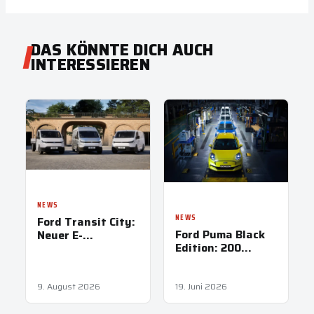
DAS KÖNNTE DICH AUCH
INTERESSIEREN
NEWS
NEWS
Ford Transit City:
Ford Puma Black
Neuer E-
Edition: 200
Transporter ab
Exemplare
34.700 Euro
exklusiv für
Österreich
9. August 2026
19. Juni 2026