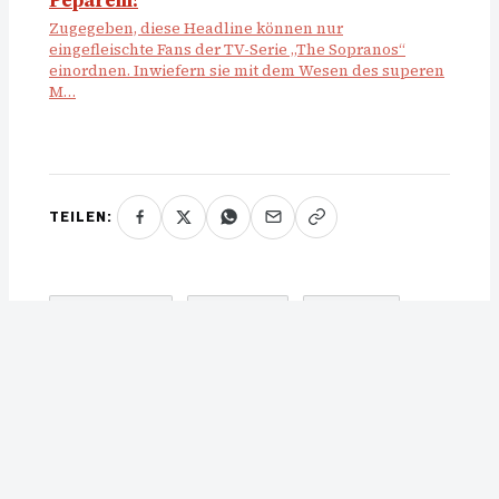
Peparelli!
Zugegeben, diese Headline können nur
eingefleischte Fans der TV-Serie „The Sopranos“
einordnen. Inwiefern sie mit dem Wesen des superen
M…
TEILEN:
, 
, 
ELEKTROAUTO
LIMOUSINE
MERCEDES
◄ Vorheriger Artikel
Nächster Artikel ►
VW
Citroen C5X: Kuscheliger
ID.6: Darf’s ein bisschen
Kilometerfresser
mehr sein?