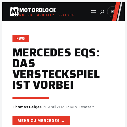
Zum
MOTORBLOCK
Suche
☀
Inhalt
MOTOR · MOBILITY · CULTURE
springen
NEWS
MERCEDES EQS:
DAS
VERSTECKSPIEL
IST VORBEI
Thomas Geiger
15. April 2021
7 Min. Lesezeit
MERCEDES