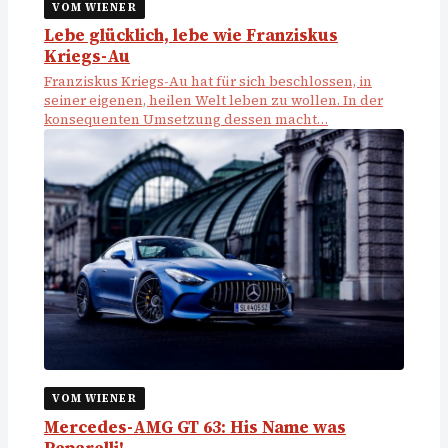
VOM WIENER
Lebe glücklich, lebe wie Franziskus
Kriegs-Au
Franziskus Kriegs-Au hat für sich beschlossen, in
seiner eigenen, heilen Welt leben zu wollen. In der
konsequenten Umsetzung dessen macht…
VOM WIENER
Mercedes-AMG GT 63: His Name was