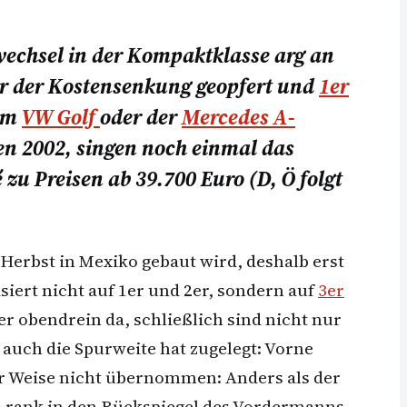
wechsel in der Kompaktklasse arg an
ar der Kostensenkung geopfert und
1er
dem
VW Golf
oder der
Mercedes A-
en 2002, singen noch einmal das
u Preisen ab 39.700 Euro (D, Ö folgt
Herbst in Mexiko gebaut wird, deshalb erst
siert nicht auf 1er und 2er, sondern auf
3er
r obendrein da, schließlich sind nicht nur
uch die Spurweite hat zugelegt: Vorne
er Weise nicht übernommen: Anders als der
d rank in den Rückspiegel des Vordermanns.