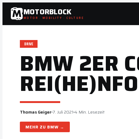
Zum
MOTORBLOCK
Inhalt
MOTOR · MOBILITY · CULTURE
springen
DRIVE
BMW 2ER C
REI(HE)NF
Thomas Geiger
7. Juli 2021
4 Min. Lesezeit
BMW