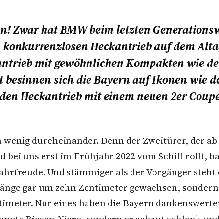
sen! Zwar hat BMW beim letzten Generations
n konkurrenzlosen Heckantrieb auf dem Alt
antrieb mit gewöhnlichen Kompakten wie 
t besinnen sich die Bayern auf Ikonen wie d
den Heckantrieb mit einem neuen 2er Coupé z
n wenig durcheinander. Denn der Zweitürer, der ab 
bei uns erst im Frühjahr 2022 vom Schiff rollt, ba
ahrfreude. Und stämmiger als der Vorgänger steht e
änge gar um zehn Zentimeter gewachsen, sondern a
timeter. Nur eines haben die Bayern dankenswert
chnete Riesen-Niere, sondern er schaut schlank un