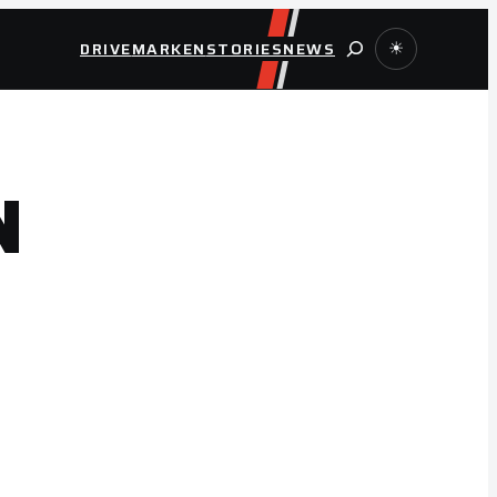
Suche
DRIVE
MARKEN
STORIES
NEWS
☀
N