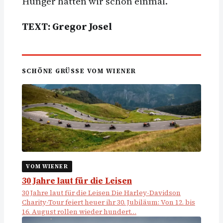
Hunger hätten wir schon einmal.
TEXT: Gregor Josel
SCHÖNE GRÜSSE VOM WIENER
VOM WIENER
30 Jahre laut für die Leisen
30 Jahre laut für die Leisen Die Harley-Davidson
Charity-Tour feiert heuer ihr 30. Jubiläum: Von 12. bis
16. August rollen wieder hundert…