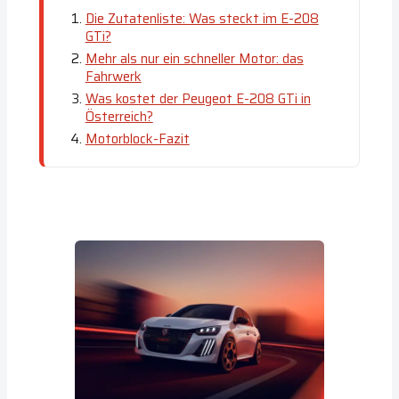
Die Zutatenliste: Was steckt im E-208
GTi?
Mehr als nur ein schneller Motor: das
Fahrwerk
Was kostet der Peugeot E-208 GTi in
Österreich?
Motorblock-Fazit