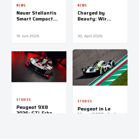
NEWS
NEWS
Neuer Stellantis
Charged by
Smart Compact
Beauty: Wir
Van: Vier Marken,
suchen
ein cleverer
Österreichs
Innenraum
schönste
18. Juni 2026
30. April 2026
Ladestation
STORIES
STORIES
Peugeot 9X8
Peugeot in Le
2026: GTi-Erbe
Mans 2025: Auf
trifft Hypercar-
zum Höhepunkt
Performance
26. Februar 2026
15. Mai 2025