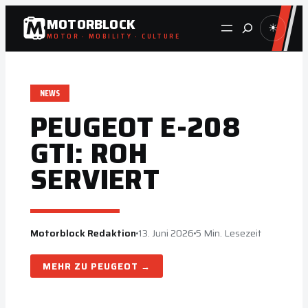
Zum
MOTORBLOCK
Suche
☀
Inhalt
MOTOR · MOBILITY · CULTURE
springen
NEWS
PEUGEOT E-208
GTI: ROH
SERVIERT
Motorblock Redaktion
13. Juni 2026
5 Min. Lesezeit
PEUGEOT