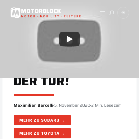
Zum
MOTORBLOCK
Suche
☀
Inhalt
MOTOR · MOBILITY · CULTURE
springen
NEWS
NEUER SUBARU
BRZ STEHT VOR
DER TÜR!
Maximilian Barcelli
5. November 2020
2 Min. Lesezeit
SUBARU
TOYOTA