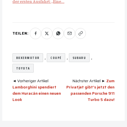
der ersten Ausfahrt: „Eine…
TEILEN:
, 
, 
, 
BOXERMOTOR
COUPÉ
SUBARU
TOYOTA
◄ Vorheriger Artikel
Nächster Artikel ►
Zum
Lamborghini spendiert
Privatjet gibt’s jetzt den
dem Huracán einen neuen
passenden Porsche 911
Look
Turbo S dazu!