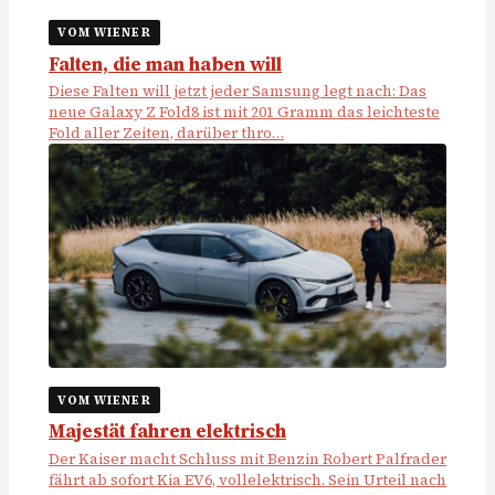
VOM WIENER
Falten, die man haben will
Diese Falten will jetzt jeder Samsung legt nach: Das
neue Galaxy Z Fold8 ist mit 201 Gramm das leichteste
Fold aller Zeiten, darüber thro…
VOM WIENER
Majestät fahren elektrisch
Der Kaiser macht Schluss mit Benzin Robert Palfrader
fährt ab sofort Kia EV6, vollelektrisch. Sein Urteil nach