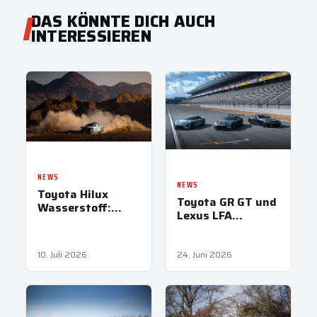
DAS KÖNNTE DICH AUCH
INTERESSIEREN
NEWS
NEWS
Toyota Hilux
Toyota GR GT und
Wasserstoff:
Lexus LFA
Härtetest bei der
Concept: Drei
Dakar 2027
Weltpremieren
beim Goodwood
10. Juli 2026
24. Juni 2026
Festival of Speed