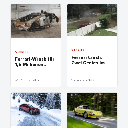
STORIES
STORIES
Ferrari Crash:
Ferrari-Wrack für
Zwei Genies im
1,9 Millionen
Gartenzaun
Dollar verkauft
21. August 2023
15. März 2023