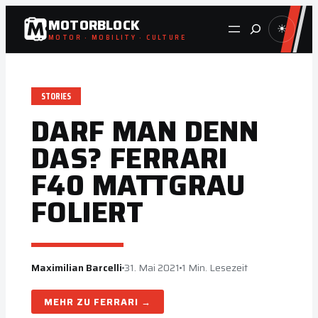
Zum
MOTORBLOCK
Suche
☀
Inhalt
MOTOR · MOBILITY · CULTURE
springen
STORIES
DARF MAN DENN
DAS? FERRARI
F40 MATTGRAU
FOLIERT
Maximilian Barcelli
31. Mai 2021
1 Min. Lesezeit
FERRARI