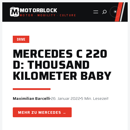
Zum
MOTORBLOCK
Suche
☀
Inhalt
MOTOR · MOBILITY · CULTURE
springen
DRIVE
MERCEDES C 220
D: THOUSAND
KILOMETER BABY
Maximilian Barcelli
26. Januar 2022
5 Min. Lesezeit
MERCEDES