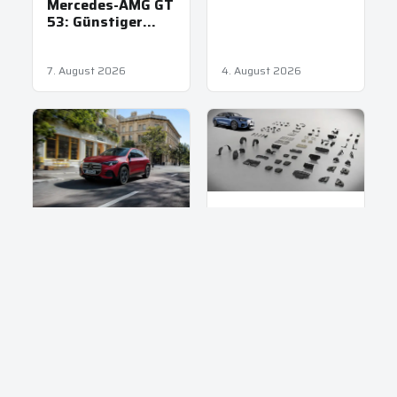
Nordschleife
Mercedes-AMG GT
53: Günstiger
Einstieg in GT-
Familie
7. August 2026
4. August 2026
NEWS
Mercedes C-
NEWS
Klasse elektrisch:
Mercedes-Benz
762 km
GLA: Jetzt
Reichweite
elektrisch neu
31. Juli 2026
30. Juli 2026