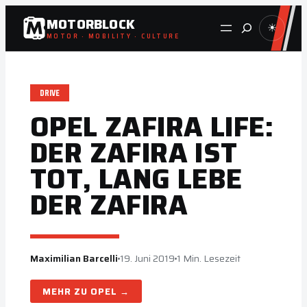
Zum
MOTORBLOCK
Suche
☀
Inhalt
MOTOR · MOBILITY · CULTURE
springen
DRIVE
OPEL ZAFIRA LIFE:
DER ZAFIRA IST
TOT, LANG LEBE
DER ZAFIRA
Maximilian Barcelli
19. Juni 2019
1 Min. Lesezeit
OPEL