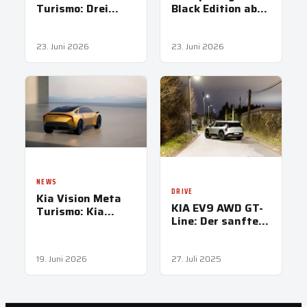
Turismo: Drei
Black Edition ab
Modi, ein Cockpit
35.290 Euro:
und jede Menge
Bestseller-SUV in
Zukunft
der Noir-Version
23. Juni 2026
23. Juni 2026
NEWS
DRIVE
Kia Vision Meta
KIA EV9 AWD GT-
Turismo: Kia
Line: Der sanfte
präsentiert Gran-
Gigant mit Strom
Turismo-Konzept
im Blut
der Zukunft in
19. Juni 2026
27. Juli 2025
Mailand