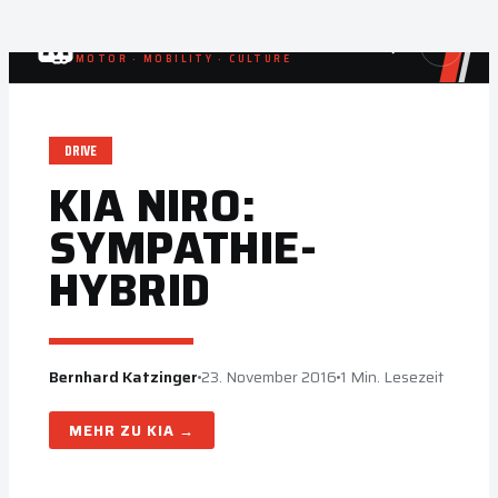
Zum
MOTORBLOCK
Suche
☀
Inhalt
MOTOR · MOBILITY · CULTURE
springen
DRIVE
KIA NIRO:
SYMPATHIE-
HYBRID
Bernhard Katzinger
23. November 2016
1 Min. Lesezeit
KIA