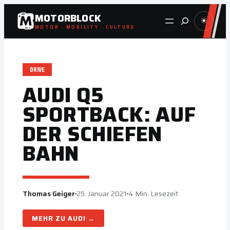
Zum
MOTORBLOCK
Suche
☀
Inhalt
MOTOR · MOBILITY · CULTURE
springen
DRIVE
AUDI Q5
SPORTBACK: AUF
DER SCHIEFEN
BAHN
Thomas Geiger
25. Januar 2021
4 Min. Lesezeit
AUDI